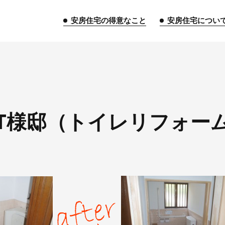
安房住宅の得意なこと
安房住宅につい
トップページ
T様邸（トイレリフォー
安房住宅の得意なこと
リフォーム事業
外装事業
新築
給湯器事業
大型物件事業
エネ
安房住宅について
社長挨拶
企業情報
沿革
拠