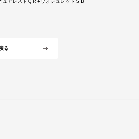
ピュアレストＱＲ+ウォシュレットＳＢ
戻る