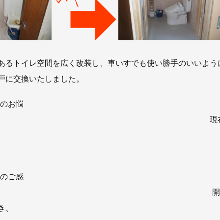
お知らせ
社長ブログ
イベント
お知らせ
安房住まいる
大型工事施工事例
あるトイレ空間を広く改装し、車いすでも使い勝手のいいよう
採用情報
戸に交換いたしました。
新卒・第二新卒採用
アルバイト採
のお悩
協力会社募集
 現在、車椅子
。
お問い合わせ
のご感
 開口部のドア
き、