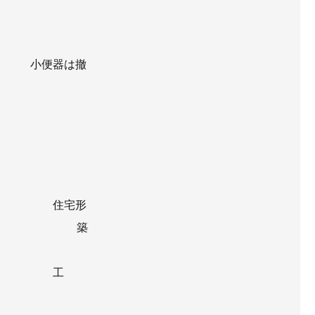
は撤
宅形
 築
工