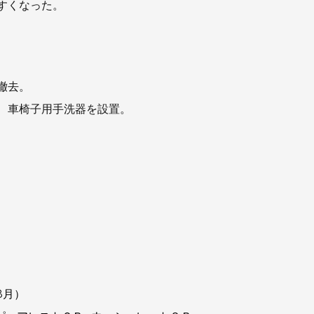
すくなった。
】 小便器
撤去。
、車椅子用手洗器を設置。
】 住
：一般住宅
年 
年8月）