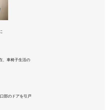
チラシ
AWAJYUブログ
に
用
中途採用
生活の
を引戸