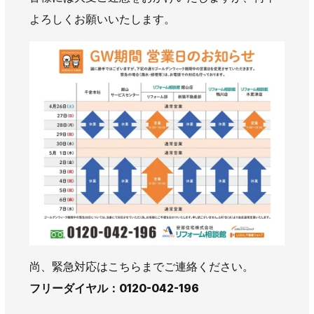
AWAJYUブログ
安房住まいる
よろしくお願いいたします。
大型工事施工事例
採用情報
新卒・第二新卒採用
アルバイト採用
中途採用
協力会社募集
お問い合わせ
尚、緊急対応はこちらまでご連絡ください。
フリーダイヤル：0120-042-196