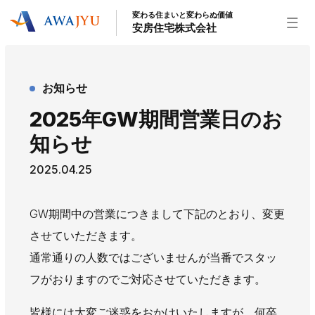
変わる住まいと変わらぬ価値
安房住宅株式会社
トップページ
お知らせ
安房住宅の得意なこと
2025年GW期間営業日のお
リフォーム事業
外装事業
新築住宅事業
知らせ
不動産事業
インテリア事業
給湯器事業
2025.04.25
大型物件事業
エネルギー事業
安房住宅について
GW期間中の営業につきまして下記のとおり、変更
社長挨拶
企業情報
沿革
拠点紹介
させていただきます。
スタッフ紹介
通常通りの人数ではございませんが当番でスタッ
フがおりますのでご対応させていただきます。
お知らせ
社長ブログ
イベント
お知らせ
チラシ
皆様には大変ご迷惑をおかけいたしますが、何卒