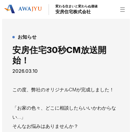
変わる住まいと変わらぬ価値
安房住宅株式会社
トップページ
お知らせ
安房住宅の得意なこと
安房住宅30秒CM放送開
リフォーム事業
外装事業
新築住宅事業
始！
不動産事業
インテリア事業
給湯器事業
2026.03.10
大型物件事業
エネルギー事業
安房住宅について
この度、弊社のオリジナルCMが完成しました！
社長挨拶
企業情報
沿革
拠点紹介
スタッフ紹介
「お家の色々、どこに相談したらいいかわからな
い…」
お知らせ
そんなお悩みはありませんか？
社長ブログ
イベント
お知らせ
チラシ