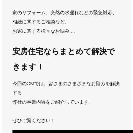
AWAJYUブログ
安房住まいる
家のリフォーム、突然の水漏れなどの緊急対応、
大型工事施工事例
相続に関するご相談など、
採用情報
お家に関する様々なお悩み…。
新卒・第二新卒採用
アルバイト採用
中途採用
安房住宅ならまとめて解決で
協力会社募集
きます！
お問い合わせ
今回のCMでは、皆さまのさまざまなお悩みを解決
する
弊社の事業内容をご紹介しています。
ぜひご覧ください！