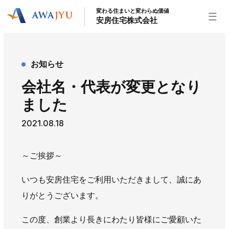
変わる住まいと変わらぬ価値
安房住宅株式会社
トップページ
お知らせ
安房住宅の得意なこと
会社名・代表が変更となり
リフォーム事業
外装事業
新築住宅事業
ました
不動産事業
インテリア事業
給湯器事業
2021.08.18
大型物件事業
エネルギー事業
安房住宅について
～ご挨拶～
社長挨拶
企業情報
沿革
拠点紹介
いつも安房住宅をご利用いただきまして、誠にあ
スタッフ紹介
りがとうございます。
お知らせ
この度、創業より長きにわたり皆様にご愛顧いた
社長ブログ
イベント
お知らせ
チラシ