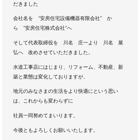
だきました
AWAJYUブログ
安房住まいる
大型工事施工事例
会社名を “安房住宅設備機器有限会社” か
ら “安房住宅株式会社”へ
採用情報
新卒・第二新卒採用
アルバイト採用
中途採用
そして代表取締役を 川名 庄一より 川名 展
弘へ 改めさせていただきました。
協力会社募集
水道工事店にはじまり、リフォーム、不動産、新
お問い合わせ
築と業態は変化しておりますが、
地元のみなさまの生活をより快適にという思い
は、これからも変わらずに
社員一同努めてまいります。
今後ともよろしくお願いいたします。