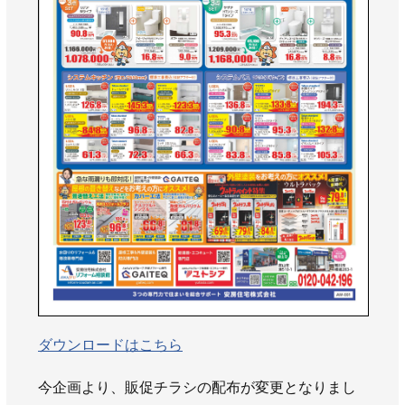
AWAJYUブログ
安房住まいる
大型工事施工事例
採用情報
新卒・第二新卒採用
アルバイト採用
中途採用
協力会社募集
お問い合わせ
ダウンロードはこちら
今企画より、販促チラシの配布が変更となりまし