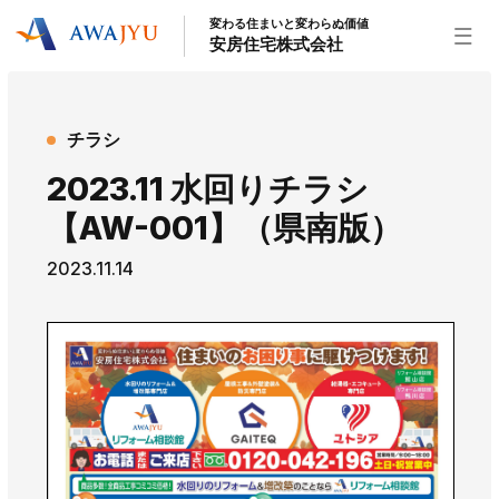
変わる住まいと変わらぬ価値
安房住宅株式会社
トップページ
チラシ
安房住宅の得意なこと
2023.11 水回りチラシ
リフォーム事業
外装事業
新築住宅事業
【AW-001】（県南版）
不動産事業
インテリア事業
給湯器事業
2023.11.14
大型物件事業
エネルギー事業
安房住宅について
社長挨拶
企業情報
沿革
拠点紹介
スタッフ紹介
お知らせ
社長ブログ
イベント
お知らせ
チラシ