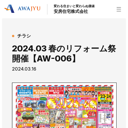
変わる住まいと変わらぬ価値
安房住宅株式会社
トップページ
チラシ
安房住宅の得意なこと
2024.03 春のリフォーム祭
リフォーム事業
外装事業
新築住宅事業
開催【AW-006】
不動産事業
インテリア事業
給湯器事業
2024.03.16
大型物件事業
エネルギー事業
安房住宅について
社長挨拶
企業情報
沿革
拠点紹介
スタッフ紹介
お知らせ
社長ブログ
イベント
お知らせ
チラシ