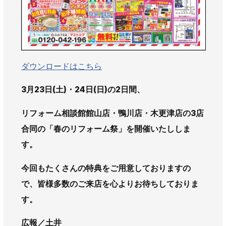
AWAJYUブログ
安房住まいる
大型工事施工事例
採用情報
ダウンロードはこちら
新卒・第二新卒採用
アルバイト採用
中途採用
協力会社募集
3月23日(土)・24日(日)の2日間、
リフォーム相談館館山店・鴨川店・木更津店の3店
お問い合わせ
合同の
「春のリフォーム祭」
を開催いたししま
す。
今回もたくさんの特典をご用意しておりますの
で、皆様多数のご来店を心よりお待ちしておりま
す。
広報／土井