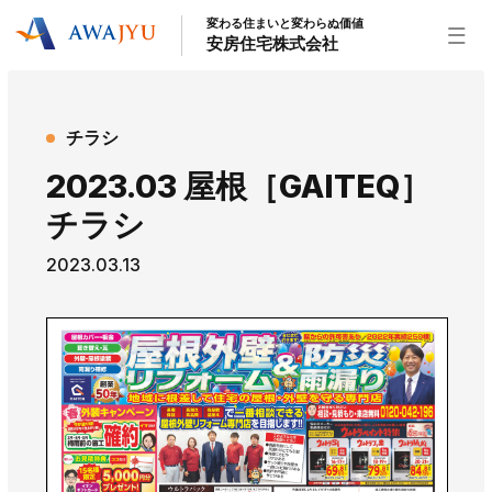
変わる住まいと変わらぬ価値
安房住宅株式会社
トップページ
チラシ
安房住宅の得意なこと
2023.03 屋根［GAITEQ］
リフォーム事業
外装事業
新築住宅事業
チラシ
不動産事業
インテリア事業
給湯器事業
2023.03.13
大型物件事業
エネルギー事業
安房住宅について
社長挨拶
企業情報
沿革
拠点紹介
スタッフ紹介
お知らせ
社長ブログ
イベント
お知らせ
チラシ