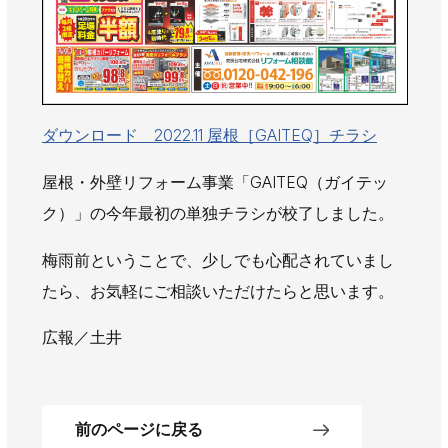
AWAJYUブログ
安房住まいる
大型工事施工事例
採用情報
新卒・第二新卒採用
アルバイト採用
中途採用
ダウンロード 2022.11 屋根［GAITEQ］チラシ
協力会社募集
屋根・外壁リフォーム事業「GAITEQ（ガイテッ
ク）」の今年最初の単独チラシが校了しました。
お問い合わせ
梅雨前ということで、少しでも心配されていまし
たら、お気軽にご相談いただけたらと思います。
広報／土井
前のページに戻る