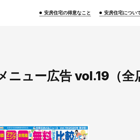
安房住宅の得意なこと
安房住宅につい
トップページ
ニュー広告 vol.19（全
安房住宅の得意なこと
リフォーム事業
外装事業
新築
給湯器事業
大型物件事業
エネ
安房住宅について
社長挨拶
企業情報
沿革
拠