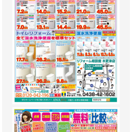
AWAJYUブログ
安房住まいる
大型工事施工事例
採用情報
新卒・第二新卒採用
アルバイト採用
中途採用
協力会社募集
お問い合わせ