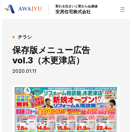
変わる住まいと変わらぬ価値
安房住宅株式会社
トップページ
チラシ
安房住宅の得意なこと
保存版メニュー広告
リフォーム事業
外装事業
新築住宅事業
vol.3（木更津店）
不動産事業
インテリア事業
給湯器事業
2020.01.11
大型物件事業
エネルギー事業
安房住宅について
社長挨拶
企業情報
沿革
拠点紹介
スタッフ紹介
お知らせ
社長ブログ
イベント
お知らせ
チラシ