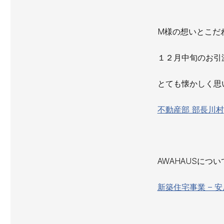
M様の想いとこだ
１２月中旬のお引
とても懐かしく思
不動産部 部長川村
AWAHAUSにつ
新築住宅事業 – 安房住