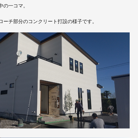
お知らせ
中の一コマ。
社長ブログ
イベント
お知らせ
ローチ部分のコンクリート打設の様子です。
安房住まいる
大型工事施工事例
採用情報
新卒・第二新卒採用
アルバイト採
協力会社募集
お問い合わせ