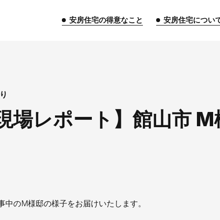
安房住宅の得意なこと
安房住宅につい
トップページ
り
現場レポート】館山市 M
安房住宅の得意なこと
リフォーム事業
外装事業
新築
給湯器事業
大型物件事業
エネ
安房住宅について
社長挨拶
企業情報
沿革
拠
事中のM様邸の様子をお届けいたします。