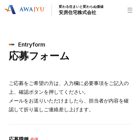
変わる住まいと変わらぬ価値
安房住宅株式会社
トップページ
Entryform
安房住宅の得意なこと
応募フォーム
リフォーム事業
外装事業
新築住宅事業
不動産事業
インテリア事業
給湯器事業
大型物件事業
エネルギー事業
ご応募をご希望の方は、入力欄に必要事項をご記入の
安房住宅について
上、確認ボタンを押してください。
メールをお送りいただけましたら、担当者が内容を確
社長挨拶
企業情報
沿革
拠点紹介
認して折り返しご連絡差し上げます。
スタッフ紹介
お知らせ
社長ブログ
イベント
お知らせ
チラシ
応募職種
必須