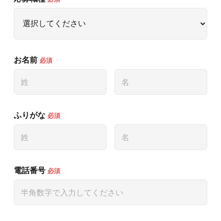
AWAJYUブログ
安房住まいる
大型工事施工事例
採用情報
お名前
必須
新卒・第二新卒採用
アルバイト採用
中途採用
協力会社募集
お問い合わせ
ふりがな
必須
電話番号
必須