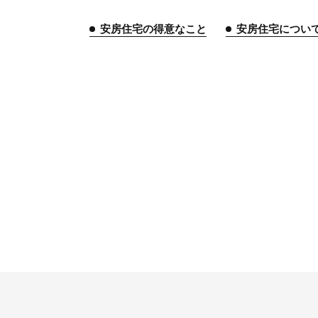
安房住宅の得意なこと
安房住宅につい
トップページ
安房住宅の得意なこと
リフォーム事業
外装事業
新築
給湯器事業
大型物件事業
エネ
安房住宅について
社長挨拶
企業情報
沿革
拠