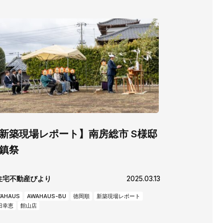
チラシ
AWAJYUブログ
用
中途採用
新築現場レポート】南房総市 S様邸
鎮祭
住宅不動産びより
2025.03.13
AHAUS
AWAHAUS-BU
徳岡順
新築現場レポート
田幸恵
館山店