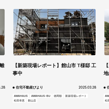
お知らせ
社長ブログ
イベント
お知らせ
安房住まいる
大型工事施工事例
採用情報
新卒・第二新卒採用
アルバイト採
協力会社募集
離
【新築現場レポート】館山市 T様邸 工
【
お問い合わせ
事中
地
.28
住宅不動産びより
2025.03.28
AWAHAUS
AWAHAUS-BU
徳岡順
新築現場レポート
AW
松田幸恵
館山店
松