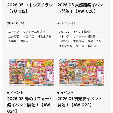
2026.05 ユトシアチラシ
2026.05 大感謝祭イベン
AWAJYUブログ
安房住まいる
【YU-012】
ト開催！【AW-026】
大型工事施工事例
2026.05.14
2026.04.22
採用情報
ユトシア
リフォーム相談館
GAITEQ
イベント情報
新卒・第二新卒採用
アルバイト採用
中途採用
土井智弘
木更津店
補助金情報
ユトシア
リフォーム相談館
館山店
鴨川店
土井智弘
木更津店
相続サロン
協力会社募集
補助金情報
館山店
鴨川店
お問い合わせ
イベント
イベント
2026.03 春のリフォーム
2026.01 初売祭イベント
祭イベント開催！【AW-
開催！【AW-023】
024】