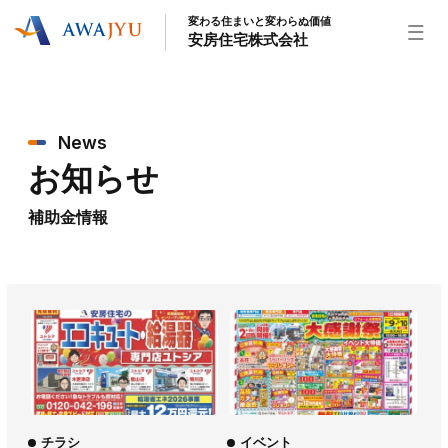
変わる住まいと変わらぬ価値
安房住宅株式会社
トップページ
News
安房住宅の得意なこと
お知らせ
リフォーム事業
外装事業
新築住宅事業
不動産事業
インテリア事業
給湯器事業
補助金情報
大型物件事業
エネルギー事業
安房住宅について
社長挨拶
企業情報
沿革
拠点紹介
スタッフ紹介
お知らせ
社長ブログ
イベント
お知らせ
チラシ
チラシ
イベント