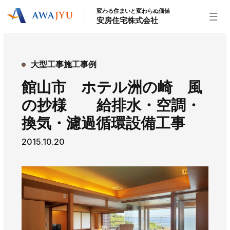
変わる住まいと変わらぬ価値
安房住宅株式会社
トップページ
大型工事施工事例
安房住宅の得意なこと
館山市 ホテル洲の崎 風
リフォーム事業
外装事業
新築住宅事業
の抄様 給排水・空調・
不動産事業
インテリア事業
給湯器事業
換気・濾過循環設備工事
大型物件事業
エネルギー事業
2015.10.20
安房住宅について
社長挨拶
企業情報
沿革
拠点紹介
スタッフ紹介
お知らせ
社長ブログ
イベント
お知らせ
チラシ