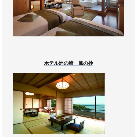
AWAJYUブログ
安房住まいる
大型工事施工事例
採用情報
新卒・第二新卒採用
アルバイト採用
中途採用
協力会社募集
ホテル洲の崎 風の抄
お問い合わせ