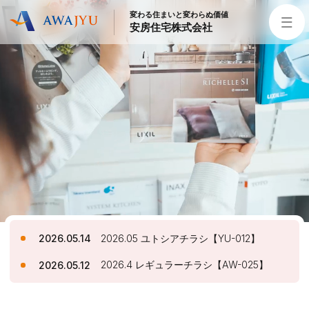
変わる住まいと変わらぬ価値
安房住宅株式会社
トップページ
安房住宅の得意なこと
リフォーム事業
外装事業
新築住宅事業
不動産事業
インテリア事業
給湯器事業
大型物件事業
エネルギー事業
安房住宅について
社長挨拶
企業情報
沿革
拠点紹介
2026.05 ユトシアチラシ【YU-012】
2026.05.14
スタッフ紹介
2026.4 レギュラーチラシ【AW-025】
2026.05.12
お知らせ
社長ブログ
イベント
お知らせ
チラシ