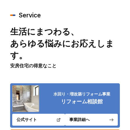
AWAJYUブログ
安房住まいる
Service
大型工事施工事例
採用情報
生活にまつわる、
新卒・第二新卒採用
アルバイト採用
中途採用
あらゆる悩みにお応えしま
協力会社募集
す。
安房住宅の得意なこと
お問い合わせ
水回り・増改築リフォーム事業
リフォーム相談館
公式サイト
事業詳細へ