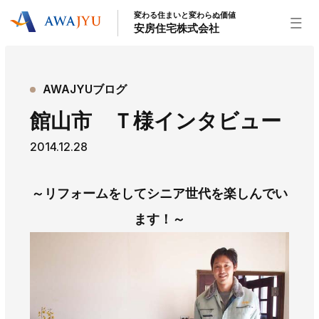
変わる住まいと変わらぬ価値
安房住宅株式会社
トップページ
AWAJYUブログ
安房住宅の得意なこと
館山市 Ｔ様インタビュー
リフォーム事業
外装事業
新築住宅事業
2014.12.28
不動産事業
インテリア事業
給湯器事業
大型物件事業
エネルギー事業
～リフォームをしてシニア世代を楽しんでい
安房住宅について
ます！～
社長挨拶
企業情報
沿革
拠点紹介
スタッフ紹介
お知らせ
社長ブログ
イベント
お知らせ
チラシ