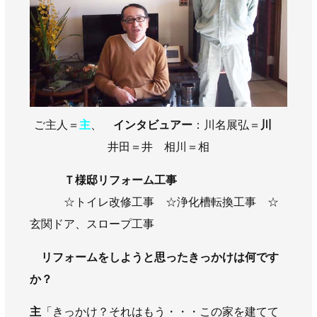
AWAJYUブログ
安房住まいる
大型工事施工事例
採用情報
新卒・第二新卒採用
アルバイト採用
中途採用
ご主人＝
主
、
インタビュアー
：川名展弘＝
川
協力会社募集
井田＝井 相川＝相
お問い合わせ
Ｔ様邸リフォーム工事
☆トイレ改修工事 ☆浄化槽転換工事 ☆
玄関ドア、スロープ工事
リフォームをしようと思ったきっかけは何です
か？
主
「きっかけ？それはもう・・・この家を建てて