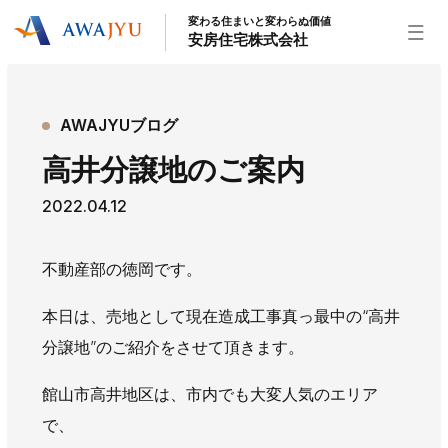
変わる住まいと変わらぬ価値
安房住宅株式会社
トップページ
AWAJYUブログ
安房住宅の得意なこと
高井分譲地のご案内
リフォーム事業
外装事業
新築住宅事業
2022.04.12
不動産事業
インテリア事業
給湯器事業
大型物件事業
エネルギー事業
不動産部の徳岡です。
安房住宅について
本日は、売地として現在造成工事真っ最中の“高井
社長挨拶
企業情報
沿革
拠点紹介
分譲地”のご紹介をさせて頂きます。
スタッフ紹介
館山市高井地区は、市内でも大変人気のエリア
お知らせ
で、
社長ブログ
イベント
お知らせ
チラシ