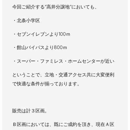
AWAJYUブログ
安房住まいる
今回ご紹介する“高井分譲地”においても、
大型工事施工事例
・北条小学区
採用情報
・セブンイレブンより100ｍ
新卒・第二新卒採用
アルバイト採用
中途採用
・館山バイパスより800ｍ
協力会社募集
・スーパー・ファミレス・ホームセンターが近い
お問い合わせ
ということで、立地・交通アクセス共に大変便利
で快適な条件が揃っております。
販売は計３区画。
Ｂ区画においては、既にご成約を頂き、現在Ａ区