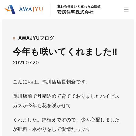
変わる住まいと変わらぬ価値
安房住宅株式会社
トップページ
AWAJYUブログ
安房住宅の得意なこと
今年も咲いてくれました‼
リフォーム事業
外装事業
新築住宅事業
2021.07.20
不動産事業
インテリア事業
給湯器事業
大型物件事業
エネルギー事業
こんにちは。鴨川店店長朝倉です。
安房住宅について
鴨川店前で丹精込めて育てておりましたハイビス
社長挨拶
企業情報
沿革
拠点紹介
カスが今年も花を咲かせて
スタッフ紹介
くれました。鉢植えですので、少々心配しました
お知らせ
が肥料・水やりをして愛情たっぷり
社長ブログ
イベント
お知らせ
チラシ