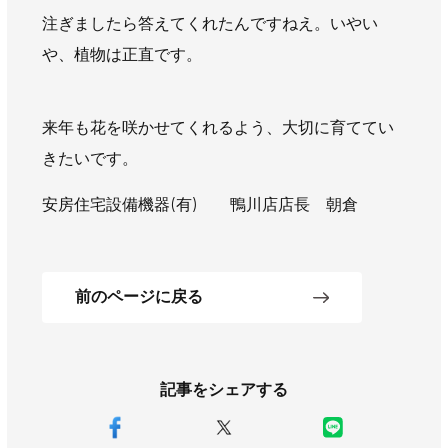
AWAJYUブログ
安房住まいる
注ぎましたら答えてくれたんですねえ。いやい
大型工事施工事例
や、植物は正直です。
採用情報
来年も花を咲かせてくれるよう、大切に育ててい
新卒・第二新卒採用
アルバイト採用
中途採用
きたいです。
協力会社募集
安房住宅設備機器(有) 鴨川店店長 朝倉
お問い合わせ
前のページに戻る
記事をシェアする