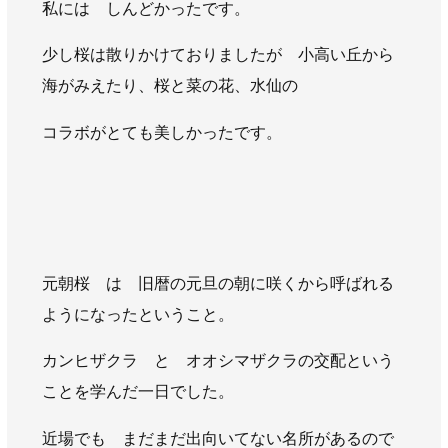
私には しんどかったです。
AWAJYUブログ
安房住まいる
大型工事施工事例
少し桜は散りかけておりましたが 小高い丘から
海がみえたり、桜と菜の花、水仙の
採用情報
コラボがとても美しかったです。
新卒・第二新卒採用
アルバイト採用
中途採用
協力会社募集
お問い合わせ
元朝桜 は 旧暦の元旦の朝に咲くから呼ばれる
ようになったということ。
カンヒザクラ と オオシマザクラの交配という
ことを学んだ一日でした。
近場でも まだまだ出向いてない名所があるので