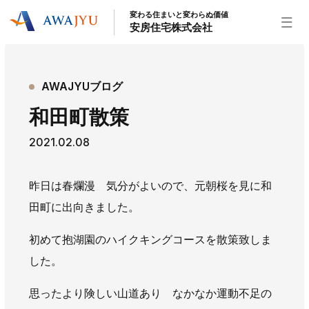
変わる住まいと変わらぬ価値
安房住宅株式会社
トップページ
AWAJYUブログ
安房住宅の得意なこと
和田町散策
リフォーム事業
外装事業
新築住宅事業
2021.02.08
不動産事業
インテリア事業
給湯器事業
大型物件事業
エネルギー事業
昨日は春爛漫 気分がよいので、元朝桜を見に和
安房住宅について
田町に出向きました。
社長挨拶
企業情報
沿革
拠点紹介
初めて抱湖園のハイクキングコースを散策致しま
スタッフ紹介
した。
お知らせ
思ったより険しい山道あり なかなか運動不足の
社長ブログ
イベント
お知らせ
チラシ