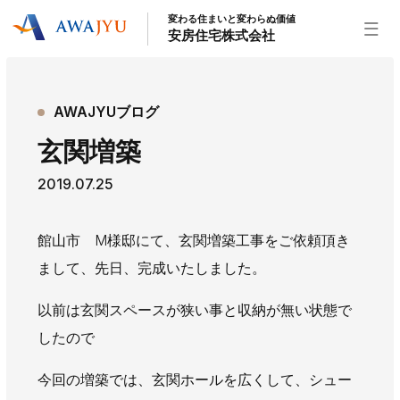
変わる住まいと変わらぬ価値
安房住宅株式会社
トップページ
AWAJYUブログ
安房住宅の得意なこと
玄関増築
リフォーム事業
外装事業
新築住宅事業
2019.07.25
不動産事業
インテリア事業
給湯器事業
大型物件事業
エネルギー事業
館山市 M様邸にて、玄関増築工事をご依頼頂き
安房住宅について
まして、先日、完成いたしました。
社長挨拶
企業情報
沿革
拠点紹介
以前は玄関スペースが狭い事と収納が無い状態で
スタッフ紹介
したので
お知らせ
今回の増築では、玄関ホールを広くして、シュー
社長ブログ
イベント
お知らせ
チラシ