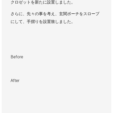
クロゼットを新たに設置しました。
AWAJYUブログ
安房住まいる
大型工事施工事例
さらに、先々の事を考え、玄関ポーチをスロープ
にして、手摺りを設置致しました。
採用情報
新卒・第二新卒採用
アルバイト採用
中途採用
協力会社募集
Before
お問い合わせ
After