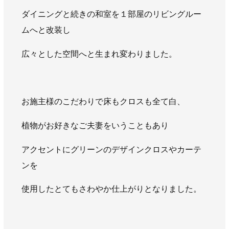
AWAJYUブログ
安房住まいる
ダイニングと続きの和室を１部屋のリビングルー
大型工事施工事例
ムへと改装し
採用情報
広々とした空間へと生まれ変わりました。
新卒・第二新卒採用
アルバイト採用
中途採用
協力会社募集
お施主様のこだわりで床もクロスも全て白、
お問い合わせ
植物がお好きなご夫妻をいうこともあり
アクセントにグリーンのデザインクロスやカーテ
ンを
使用したとてもさわやか仕上がりとなりました。