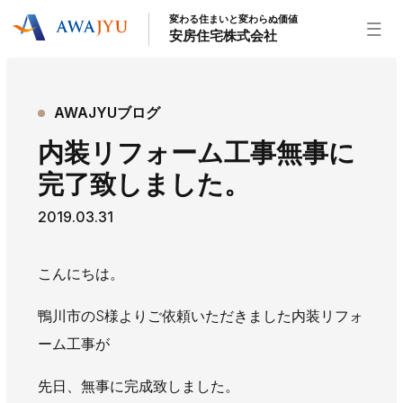
変わる住まいと変わらぬ価値
安房住宅株式会社
トップページ
AWAJYUブログ
安房住宅の得意なこと
内装リフォーム工事無事に
リフォーム事業
外装事業
新築住宅事業
完了致しました。
不動産事業
インテリア事業
給湯器事業
2019.03.31
大型物件事業
エネルギー事業
安房住宅について
こんにちは。
社長挨拶
企業情報
沿革
拠点紹介
鴨川市のS様よりご依頼いただきました内装リフォ
スタッフ紹介
ーム工事が
お知らせ
先日、無事に完成致しました。
社長ブログ
イベント
お知らせ
チラシ