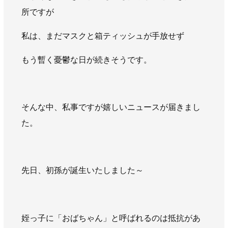
AWAJYUブログ
安房住まいる
所ですが
大型工事施工事例
私は、まだマスクと箱ティッシュが手放せず
採用情報
もう暫く憂鬱な日が続きそうです。
新卒・第二新卒採用
アルバイト採用
中途採用
協力会社募集
そんな中、私事ですが嬉しいニュースが届きまし
お問い合わせ
た。
先日、初孫が誕生いたしました～
姪っ子に「おばちゃん」と呼ばれるのは抵抗があ