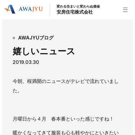
変わる住まいと変わらぬ価値
安房住宅株式会社
トップページ
AWAJYUブログ
安房住宅の得意なこと
嬉しいニュース
リフォーム事業
外装事業
新築住宅事業
2019.03.30
不動産事業
インテリア事業
給湯器事業
大型物件事業
エネルギー事業
今朝、桜満開のニュースがテレビで流れていまし
安房住宅について
た。
社長挨拶
企業情報
沿革
拠点紹介
スタッフ紹介
月曜日から４月 春本番といった感じですね！
お知らせ
社長ブログ
イベント
お知らせ
チラシ
暖かくなってきて服装も心も軽やかにといきたい