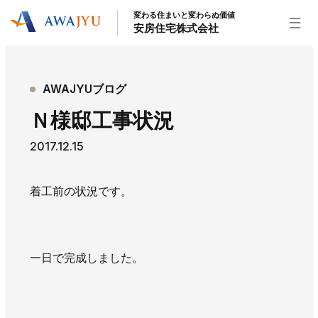
変わる住まいと変わらぬ価値
安房住宅株式会社
トップページ
AWAJYUブログ
安房住宅の得意なこと
Ｎ様邸工事状況
リフォーム事業
外装事業
新築住宅事業
2017.12.15
不動産事業
インテリア事業
給湯器事業
大型物件事業
エネルギー事業
着工前の状況です。
安房住宅について
社長挨拶
企業情報
沿革
拠点紹介
スタッフ紹介
一日で完成しました。
お知らせ
社長ブログ
イベント
お知らせ
チラシ