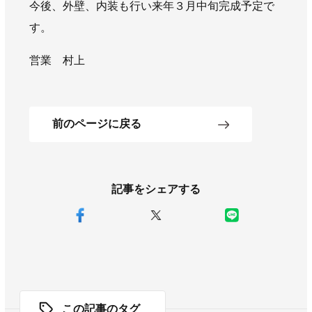
今後、外壁、内装も行い来年３月中旬完成予定で
AWAJYUブログ
安房住まいる
す。
大型工事施工事例
営業 村上
採用情報
新卒・第二新卒採用
アルバイト採用
中途採用
協力会社募集
前のページに戻る
お問い合わせ
記事をシェアする
この記事のタグ