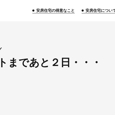
安房住宅の得意なこと
安房住宅につい
トップページ
グ
トまであと２日・・・
安房住宅の得意なこと
リフォーム事業
外装事業
新築
給湯器事業
大型物件事業
エネ
安房住宅について
社長挨拶
企業情報
沿革
拠