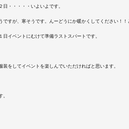
お知らせ
２日・・・・・いよいよです。
社長ブログ
イベント
お知らせ
うですが、寒そうです。んーどうにか暖かくしてください！！
安房住まいる
大型工事施工事例
１日イベントにむけて準備ラストスパートです。
採用情報
新卒・第二新卒採用
アルバイト採
服装をしてイベントを楽しんでいただければと思います。
協力会社募集
お問い合わせ
す。