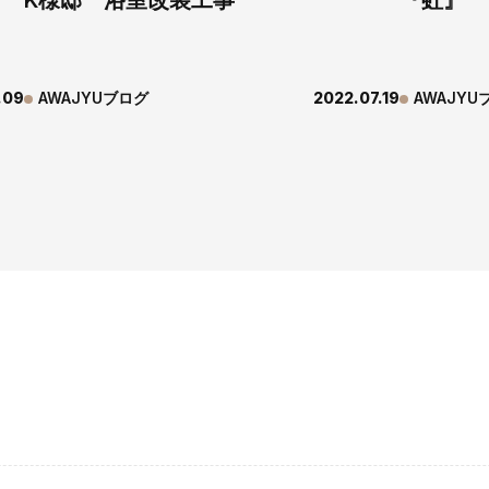
K様邸 浴室改装工事
『虹』
.09
AWAJYUブログ
2022.07.19
AWAJYU