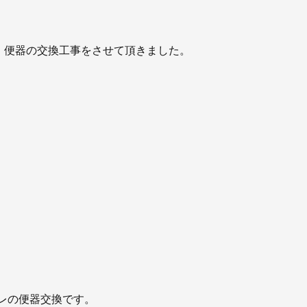
お知らせ
社長ブログ
イベント
お知らせ
、便器の交換工事をさせて頂きました。
安房住まいる
大型工事施工事例
採用情報
新卒・第二新卒採用
アルバイト採
協力会社募集
お問い合わせ
レの便器交換です。