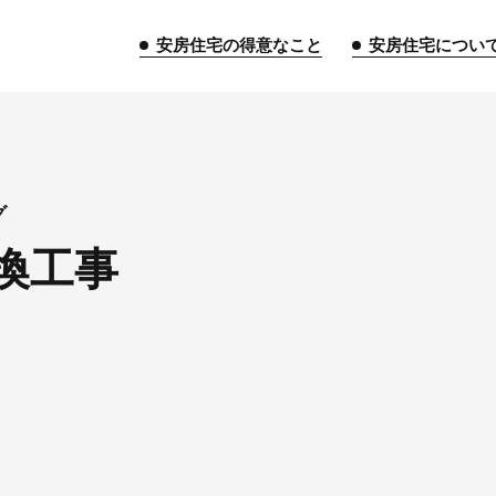
安房住宅の得意なこと
安房住宅につい
トップページ
グ
換工事
安房住宅の得意なこと
リフォーム事業
外装事業
新築
給湯器事業
大型物件事業
エネ
安房住宅について
社長挨拶
企業情報
沿革
拠