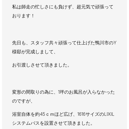
AWAJYUブログ
安房住まいる
私は師走の忙しさにも負けず、超元気で頑張って
大型工事施工事例
おります！
採用情報
新卒・第二新卒採用
アルバイト採用
中途採用
先日も、スタッフ共々頑張って仕上げた鴨川市のY
協力会社募集
様邸が完成しまして、
お引渡しさせて頂きました。
お問い合わせ
変形の間取りの為に、1坪のお風呂が入らなかった
のですが、
浴室自体を約45ｃｍほど広げ、1616サイズのLIXIL
システムバスを設置させて頂きました。