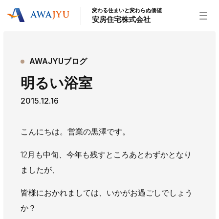
変わる住まいと変わらぬ価値
安房住宅株式会社
トップページ
AWAJYUブログ
安房住宅の得意なこと
明るい浴室
リフォーム事業
外装事業
新築住宅事業
2015.12.16
不動産事業
インテリア事業
給湯器事業
大型物件事業
エネルギー事業
こんにちは。営業の黒澤です。
安房住宅について
12月も中旬、今年も残すところあとわずかとなり
社長挨拶
企業情報
沿革
拠点紹介
ましたが、
スタッフ紹介
皆様におかれましては、いかがお過ごしでしょう
お知らせ
か？
社長ブログ
イベント
お知らせ
チラシ