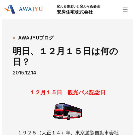
変わる住まいと変わらぬ価値
安房住宅株式会社
トップページ
AWAJYUブログ
安房住宅の得意なこと
明日、１２月１５日は何の
リフォーム事業
外装事業
新築住宅事業
日？
不動産事業
インテリア事業
給湯器事業
2015.12.14
大型物件事業
エネルギー事業
安房住宅について
１２月１５日 観光バス記念日
社長挨拶
企業情報
沿革
拠点紹介
スタッフ紹介
お知らせ
社長ブログ
イベント
お知らせ
チラシ
１９２５（大正１４）年、東京遊覧自動車会社