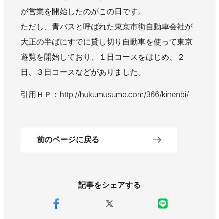
AWAJYUブログ
安房住まいる
が営業を開始したのがこの日です。
大型工事施工事例
ただし、青バスと呼ばれた東京市街自動車会社が
大正の半ばにすでに貸し切り自動車を使って東京
採用情報
遊覧を開始しており、１日コースをはじめ、２
新卒・第二新卒採用
アルバイト採用
中途採用
日、３日コースなどがありました。
協力会社募集
引用ＨＰ：http://hukumusume.com/366/kinenbi/
お問い合わせ
前のページに戻る
記事をシェアする