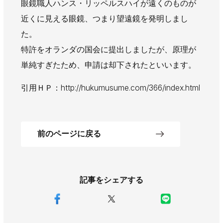
眼鏡職人ハンス・リッペルスハイが遠くのものが
AWAJYUブログ
安房住まいる
近くに見える眼鏡、つまり望遠鏡を発明しまし
大型工事施工事例
た。
採用情報
特許をオランダの国会に提出しましたが、原理が
単純すぎたため、申請は却下されたといいます。
新卒・第二新卒採用
アルバイト採用
中途採用
引用ＨＰ：http://hukumusume.com/366/index.html
協力会社募集
お問い合わせ
前のページに戻る
記事をシェアする