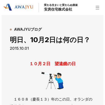
変わる住まいと変わらぬ価値
安房住宅株式会社
トップページ
AWAJYUブログ
安房住宅の得意なこと
明日、10月2日は何の日？
リフォーム事業
外装事業
新築住宅事業
2015.10.01
不動産事業
インテリア事業
給湯器事業
大型物件事業
エネルギー事業
１０月２日 望遠鏡の日
安房住宅について
社長挨拶
企業情報
沿革
拠点紹介
スタッフ紹介
お知らせ
１６０８（慶長１３）年のこの日、オランダの
社長ブログ
イベント
お知らせ
チラシ