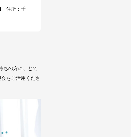
1 住所：千
チラシ
AWAJYUブログ
用
中途採用
持ちの方に、とて
機会をご活用くださ