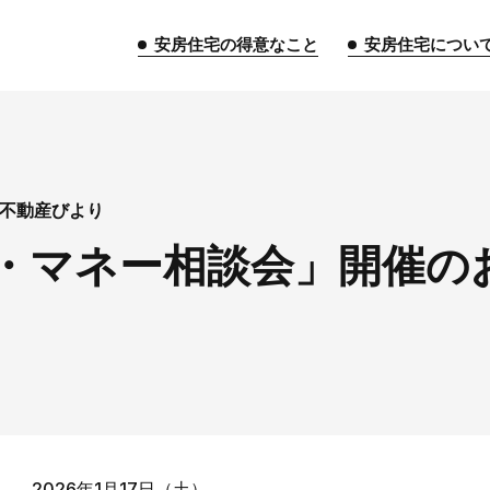
安房住宅の得意なこと
安房住宅につい
トップページ
不動産びより
・マネー相談会」開催の
安房住宅の得意なこと
リフォーム事業
外装事業
新築
給湯器事業
大型物件事業
エネ
安房住宅について
社長挨拶
企業情報
沿革
拠
2026年1月17日（土）