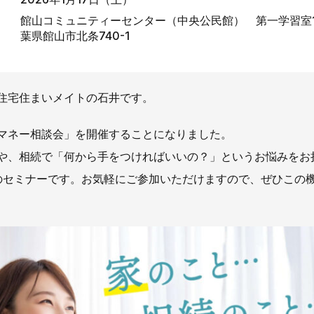
お知らせ
館山コミュニティーセンター（中央公民館） 第一学習室
葉県館山市北条740-1
社長ブログ
イベント
お知らせ
安房住まいる
大型工事施工事例
住宅住まいメイトの石井です。
採用情報
新卒・第二新卒採用
アルバイト採
マネー相談会」を開催することになりました。
や、相続で「何から手をつければいいの？」というお悩みをお
協力会社募集
のセミナーです。お気軽にご参加いただけますので、ぜひこの
お問い合わせ