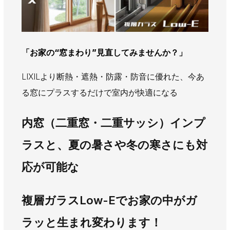
AWAJYUブログ
安房住まいる
大型工事施工事例
採用情報
「お家の“窓まわり”見直してみませんか？」
新卒・第二新卒採用
アルバイト採用
中途採用
LIXILより断熱・遮熱・防露・防音に優れた、今あ
協力会社募集
る窓にプラスするだけで室内が快適になる
お問い合わせ
内窓（二重窓・二重サッシ）インプ
ラスと、夏の暑さや冬の寒さにも対
応が可能な
複層ガラスLow-Eでお家の中がガ
ラッと生まれ変わります！