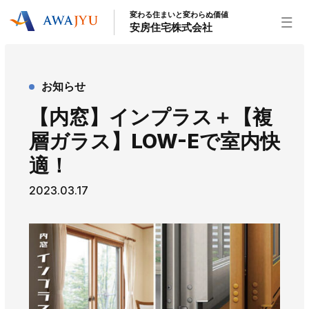
変わる住まいと変わらぬ価値
安房住宅株式会社
トップページ
お知らせ
安房住宅の得意なこと
【内窓】インプラス＋【複
リフォーム事業
外装事業
新築住宅事業
層ガラス】LOW-Eで室内快
不動産事業
インテリア事業
給湯器事業
適！
大型物件事業
エネルギー事業
2023.03.17
安房住宅について
社長挨拶
企業情報
沿革
拠点紹介
スタッフ紹介
お知らせ
社長ブログ
イベント
お知らせ
チラシ