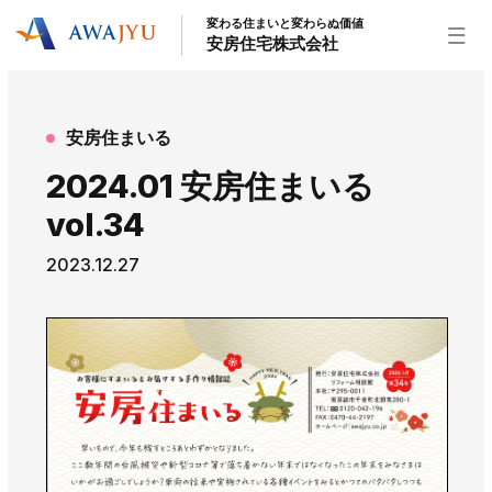
変わる住まいと変わらぬ価値
安房住宅株式会社
トップページ
安房住まいる
安房住宅の得意なこと
2024.01 安房住まいる
リフォーム事業
外装事業
新築住宅事業
vol.34
不動産事業
インテリア事業
給湯器事業
2023.12.27
大型物件事業
エネルギー事業
安房住宅について
社長挨拶
企業情報
沿革
拠点紹介
スタッフ紹介
お知らせ
社長ブログ
イベント
お知らせ
チラシ