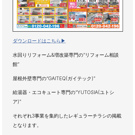
AWAJYUブログ
安房住まいる
大型工事施工事例
採用情報
新卒・第二新卒採用
アルバイト採用
中途採用
ダウンロードはこちら▶︎
協力会社募集
水回りリフォーム&増改築専門の“リフォーム相談
館”
お問い合わせ
屋根外壁専門の“GAITEQ(ガイテック)”
給湯器・エコキュート専門の“YUTOSIA(ユトシ
ア)”
それぞれ3事業を集約したレギュラーチラシの掲載
となります。