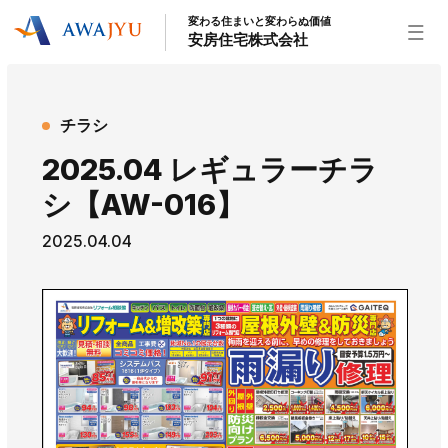
変わる住まいと変わらぬ価値
安房住宅株式会社
トップページ
チラシ
安房住宅の得意なこと
2025.04 レギュラーチラ
リフォーム事業
外装事業
新築住宅事業
シ【AW-016】
不動産事業
インテリア事業
給湯器事業
2025.04.04
大型物件事業
エネルギー事業
安房住宅について
社長挨拶
企業情報
沿革
拠点紹介
スタッフ紹介
お知らせ
社長ブログ
イベント
お知らせ
チラシ