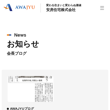
変わる住まいと変わらぬ価値
安房住宅株式会社
トップページ
News
安房住宅の得意なこと
お知らせ
リフォーム事業
外装事業
新築住宅事業
不動産事業
インテリア事業
給湯器事業
会長ブログ
大型物件事業
エネルギー事業
安房住宅について
社長挨拶
企業情報
沿革
拠点紹介
スタッフ紹介
お知らせ
社長ブログ
イベント
お知らせ
チラシ
AWAJYUブログ