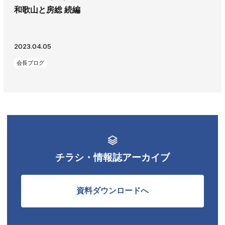
和歌山と房総 続編
AWAJYUブログ
安房住まいる
大型工事施工事例
2023.04.05
採用情報
会長ブログ
新卒・第二新卒採用
アルバイト採用
中途採用
協力会社募集
お問い合わせ
チラシ・情報誌アーカイブ
資料ダウンロードへ