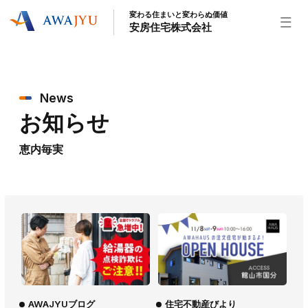
変わる住まいと変わらぬ価値
安房住宅株式会社
トップページ
News
安房住宅の得意なこと
お知らせ
リフォーム事業
外装事業
新築住宅事業
不動産事業
インテリア事業
給湯器事業
恵内毎実
大型物件事業
エネルギー事業
安房住宅について
社長挨拶
企業情報
沿革
拠点紹介
スタッフ紹介
お知らせ
社長ブログ
イベント
お知らせ
チラシ
AWAJYUブログ
住宅不動産びより