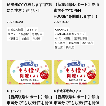
給湯器の“点検します”詐欺
【新築現場レポート】館山
AWAJYUブログ
安房住まいる
にご注意ください！
市国分で“OPEN
大型工事施工事例
HOUSE”を開催します！！
2025.10.20
2025.10.17
採用情報
お役立ち情報
ユトシア
AWAHAUS
新卒・第二新卒採用
アルバイト採用
中途採用
ERALIXIL不動産ショップ
リフォーム相談館
恵内毎実
イベント情報
分譲地情報
木更津店
館山店
鴨川店
協力会社募集
恵内毎実
新築情報
木更津店
館山店
鴨川店
お問い合わせ
イベント
住宅不動産びより
【新築現場レポート】館山
【新築現場レポート】館山
市国分で“もち投げ”を開催
市国分で“もち投げ”を開催