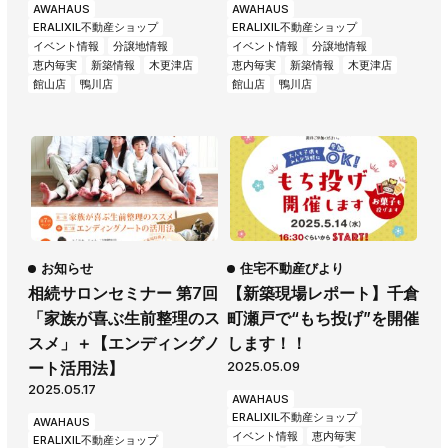
AWAHAUS
AWAHAUS
ERALIXIL不動産ショップ
ERALIXIL不動産ショップ
イベント情報
分譲地情報
イベント情報
分譲地情報
恵内毎実
新築情報
木更津店
恵内毎実
新築情報
木更津店
館山店
鴨川店
館山店
鴨川店
お知らせ
住宅不動産びより
相続サロンセミナー 第7回
【新築現場レポート】千倉
「家族が喜ぶ生前整理のス
町瀬戸で“もち投げ”を開催
スメ」＋【エンディングノ
します！！
2025.05.09
ート活用法】
2025.05.17
AWAHAUS
ERALIXIL不動産ショップ
AWAHAUS
イベント情報
恵内毎実
ERALIXIL不動産ショップ