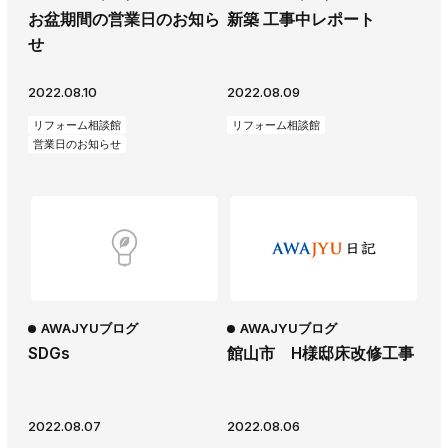
お盆期間の営業日のお知ら
新築 工事中レポート
AWAJYUブログ
安房住まいる
せ
大型工事施工事例
2022.08.10
2022.08.09
採用情報
リフォーム相談館
リフォーム相談館
新卒・第二新卒採用
アルバイト採用
中途採用
営業日のお知らせ
協力会社募集
お問い合わせ
AWAJYUブログ
AWAJYUブログ
SDGs
館山市 H様邸床改修工事
2022.08.07
2022.08.06