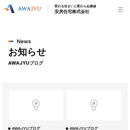
変わる住まいと変わらぬ価値
安房住宅株式会社
トップページ
News
安房住宅の得意なこと
お知らせ
リフォーム事業
外装事業
新築住宅事業
不動産事業
インテリア事業
給湯器事業
AWAJYUブログ
大型物件事業
エネルギー事業
安房住宅について
社長挨拶
企業情報
沿革
拠点紹介
スタッフ紹介
お知らせ
社長ブログ
イベント
お知らせ
チラシ
AWAJYUブログ
AWAJYUブログ