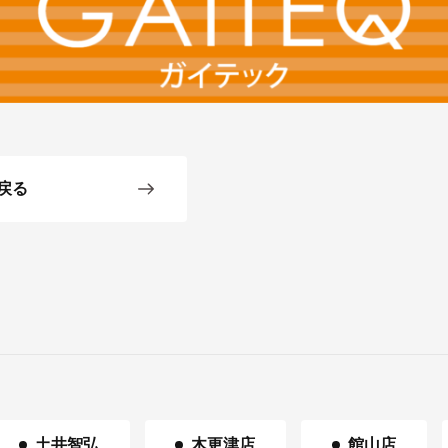
戻る
土井智弘
木更津店
館山店