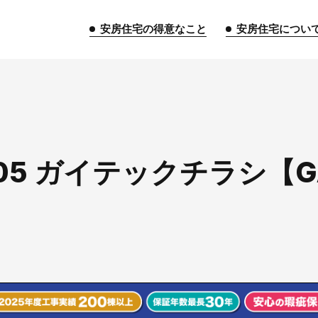
安房住宅の得意なこと
安房住宅につい
トップページ
.05 ガイテックチラシ【G
安房住宅の得意なこと
リフォーム事業
外装事業
新築
給湯器事業
大型物件事業
エネ
安房住宅について
社長挨拶
企業情報
沿革
拠